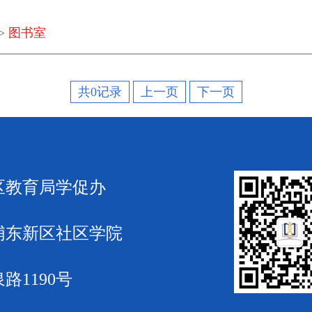
>
图书室
共0记录
上一页
下一页
区教育局学促办
浦东新区社区学院
路1190号