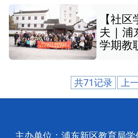
【社区
夫 |
学期教
共71记录
上
主办单位：
浦东新区教育局学