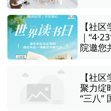
【社区
｜“4·
院邀您
【社区
聚力绽时
“三八